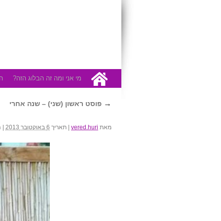
לדלג
מי אני ומה זה הבלוג הזה?
ה
לתוכן
→
פוסט ראשון (שני) – שנה אחרי
מאת
vered.huri
|
תאריך
6 באוקטובר 2013
|
ה