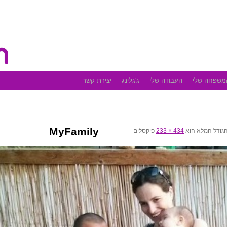
משפחה שלי
העבודה שלי
ג'גלינג
יצירת קשר
MyFamily
גודל המלא הוא
434 × 233
פיקסלים